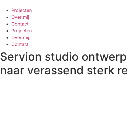
Skip
to
Projecten
content
Over mij
Contact
Projecten
Over mij
Contact
Servion studio ontwerp
naar
verassend
sterk
r